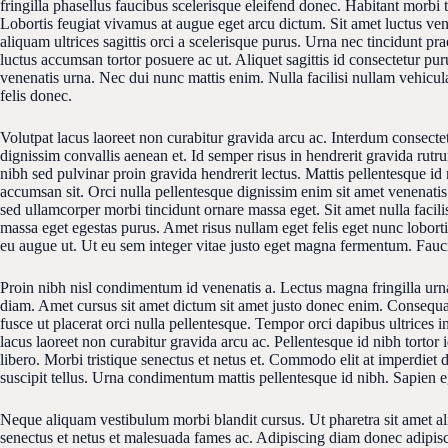
fringilla phasellus faucibus scelerisque eleifend donec. Habitant morbi t
Lobortis feugiat vivamus at augue eget arcu dictum. Sit amet luctus venen
aliquam ultrices sagittis orci a scelerisque purus. Urna nec tincidunt pra
luctus accumsan tortor posuere ac ut. Aliquet sagittis id consectetur pur
venenatis urna. Nec dui nunc mattis enim. Nulla facilisi nullam vehicu
felis donec.
Volutpat lacus laoreet non curabitur gravida arcu ac. Interdum consectet
dignissim convallis aenean et. Id semper risus in hendrerit gravida rutru
nibh sed pulvinar proin gravida hendrerit lectus. Mattis pellentesque id n
accumsan sit. Orci nulla pellentesque dignissim enim sit amet venenatis
sed ullamcorper morbi tincidunt ornare massa eget. Sit amet nulla facil
massa eget egestas purus. Amet risus nullam eget felis eget nunc lobortis
eu augue ut. Ut eu sem integer vitae justo eget magna fermentum. Fauci
Proin nibh nisl condimentum id venenatis a. Lectus magna fringilla urna
diam. Amet cursus sit amet dictum sit amet justo donec enim. Consequat
fusce ut placerat orci nulla pellentesque. Tempor orci dapibus ultrices in
lacus laoreet non curabitur gravida arcu ac. Pellentesque id nibh tortor 
libero. Morbi tristique senectus et netus et. Commodo elit at imperdiet 
suscipit tellus. Urna condimentum mattis pellentesque id nibh. Sapien e
Neque aliquam vestibulum morbi blandit cursus. Ut pharetra sit amet a
senectus et netus et malesuada fames ac. Adipiscing diam donec adipisci