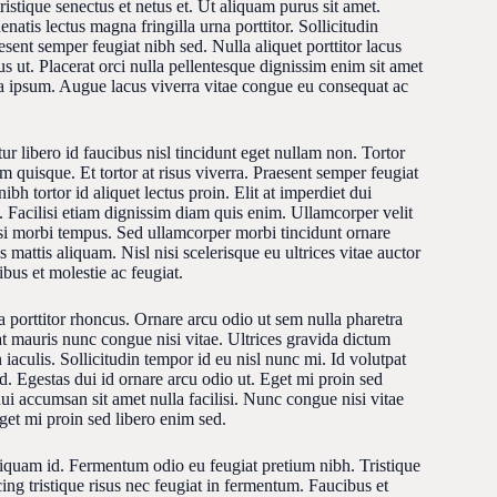
ristique senectus et netus et. Ut aliquam purus sit amet.
atis lectus magna fringilla urna porttitor. Sollicitudin
esent semper feugiat nibh sed. Nulla aliquet porttitor lacus
us ut. Placerat orci nulla pellentesque dignissim enim sit amet
la ipsum. Augue lacus viverra vitae congue eu consequat ac
ur libero id faucibus nisl tincidunt eget nullam non. Tortor
m quisque. Et tortor at risus viverra. Praesent semper feugiat
ibh tortor id aliquet lectus proin. Elit at imperdiet dui
. Facilisi etiam dignissim diam quis enim. Ullamcorper velit
isi morbi tempus. Sed ullamcorper morbi tincidunt ornare
 mattis aliquam. Nisl nisi scelerisque eu ultrices vitae auctor
bus et molestie ac feugiat.
 porttitor rhoncus. Ornare arcu odio ut sem nulla pharetra
 mauris nunc congue nisi vitae. Ultrices gravida dictum
 iaculis. Sollicitudin tempor id eu nisl nunc mi. Id volutpat
id. Egestas dui id ornare arcu odio ut. Eget mi proin sed
dui accumsan sit amet nulla facilisi. Nunc congue nisi vitae
get mi proin sed libero enim sed.
liquam id. Fermentum odio eu feugiat pretium nibh. Tristique
ng tristique risus nec feugiat in fermentum. Faucibus et