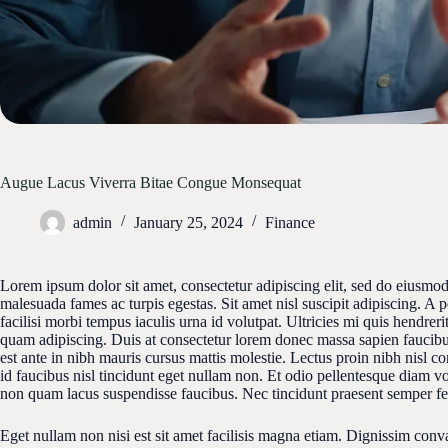
Augue Lacus Viverra Bitae Congue Monsequat
admin
January 25, 2024
Finance
Lorem ipsum dolor sit amet, consectetur adipiscing elit, sed do eiusmod
malesuada fames ac turpis egestas. Sit amet nisl suscipit adipiscing. A p
facilisi morbi tempus iaculis urna id volutpat. Ultricies mi quis hendre
quam adipiscing. Duis at consectetur lorem donec massa sapien faucibus e
est ante in nibh mauris cursus mattis molestie. Lectus proin nibh nisl
id faucibus nisl tincidunt eget nullam non. Et odio pellentesque diam v
non quam lacus suspendisse faucibus. Nec tincidunt praesent semper fe
Eget nullam non nisi est sit amet facilisis magna etiam. Dignissim conv