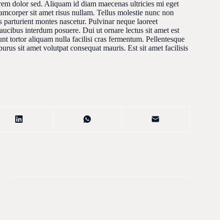
lorem dolor sed. Aliquam id diam maecenas ultricies mi eget
lamcorper sit amet risus nullam. Tellus molestie nunc non
 parturient montes nascetur. Pulvinar neque laoreet
ucibus interdum posuere. Dui ut ornare lectus sit amet est
unt tortor aliquam nulla facilisi cras fermentum. Pellentesque
 purus sit amet volutpat consequat mauris. Est sit amet facilisis